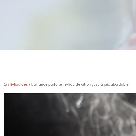
/
E-liquides
/ L’alliance parfaite : e-liquide citron yuzu à prix abordable