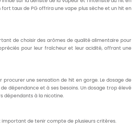
lue sur la densité de la vapeur et l’intensité du hit en
fort taux de PG offrira une vape plus sèche et un hit en
ortant de choisir des arômes de qualité alimentaire pour
éciés pour leur fraîcheur et leur acidité, offrant une
our procurer une sensation de hit en gorge. Le dosage de
au de dépendance et à ses besoins. Un dosage trop élevé
s dépendants à la nicotine.
t important de tenir compte de plusieurs critères.