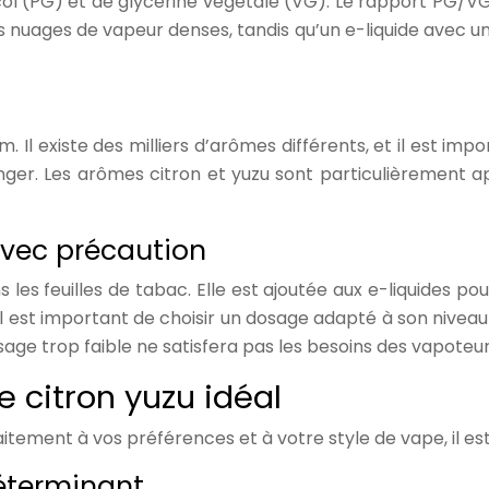
 (PG) et de glycérine végétale (VG). Le rapport PG/VG inf
s nuages de vapeur denses, tandis qu’un e-liquide avec un 
 Il existe des milliers d’arômes différents, et il est imp
er. Les arômes citron et yuzu sont particulièrement appr
 avec précaution
 les feuilles de tabac. Elle est ajoutée aux e-liquides p
 Il est important de choisir un dosage adapté à son nive
age trop faible ne satisfera pas les besoins des vapoteur
e citron yuzu idéal
aitement à vos préférences et à votre style de vape, il es
déterminant