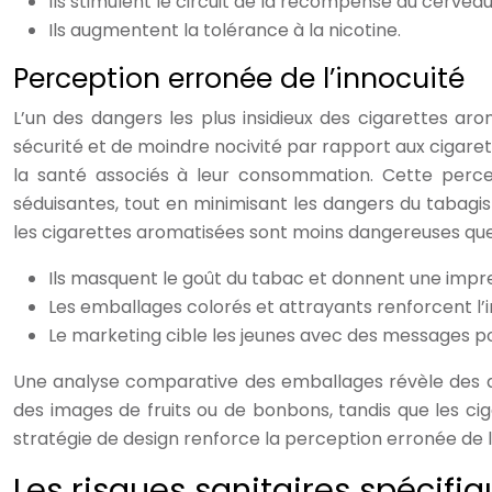
Ils stimulent le circuit de la récompense du cerveau
Ils augmentent la tolérance à la nicotine.
Perception erronée de l’innocuité
L’un des dangers les plus insidieux des cigarettes a
sécurité et de moindre nocivité par rapport aux cigare
la santé associés à leur consommation. Cette percep
séduisantes, tout en minimisant les dangers du tabag
les cigarettes aromatisées sont moins dangereuses que 
Ils masquent le goût du tabac et donnent une impre
Les emballages colorés et attrayants renforcent l’i
Le marketing cible les jeunes avec des messages posi
Une analyse comparative des emballages révèle des di
des images de fruits ou de bonbons, tandis que les cig
stratégie de design renforce la perception erronée de l’
Les risques sanitaires spécifi