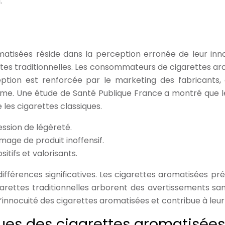
.
romatisées réside dans la perception erronée de leur in
ttes traditionnelles. Les consommateurs de cigarettes a
tion est renforcée par le marketing des fabricants, 
isme. Une étude de Santé Publique France a montré que l
les cigarettes classiques.
ssion de légèreté.
mage de produit inoffensif.
tifs et valorisants.
fférences significatives. Les cigarettes aromatisées pr
arettes traditionnelles arborent des avertissements san
innocuité des cigarettes aromatisées et contribue à leur p
ques des cigarettes aromatisées