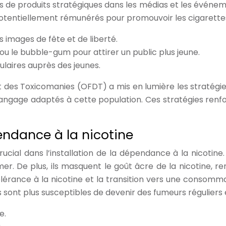
de produits stratégiques dans les médias et les événemen
 potentiellement rémunérés pour promouvoir les cigarett
 images de fête et de liberté.
u le bubble-gum pour attirer un public plus jeune.
laires auprès des jeunes.
 des Toxicomanies (OFDT) a mis en lumière les stratégies
angage adaptés à cette population. Ces stratégies renforc
pendance à la nicotine
crucial dans l’installation de la dépendance à la nicotine.
 De plus, ils masquent le goût âcre de la nicotine, rend
olérance à la nicotine et la transition vers une consomm
t plus susceptibles de devenir des fumeurs réguliers et
e.