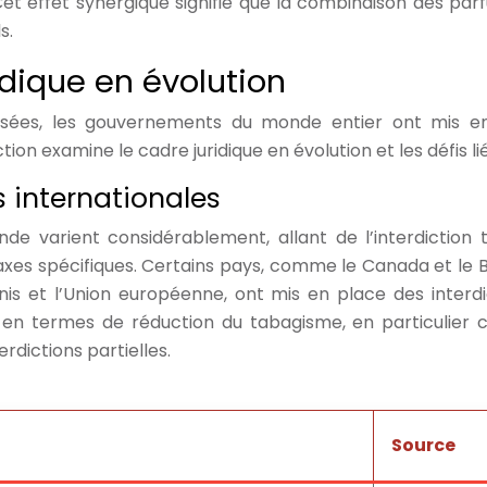
et effet synergique signifie que la combinaison des pa
s.
idique en évolution
sées, les gouvernements du monde entier ont mis en 
on examine le cadre juridique en évolution et les défis l
 internationales
e varient considérablement, allant de l’interdiction 
taxes spécifiques. Certains pays, comme le Canada et le 
is et l’Union européenne, ont mis en place des interd
 en termes de réduction du tabagisme, en particulier c
rdictions partielles.
Source